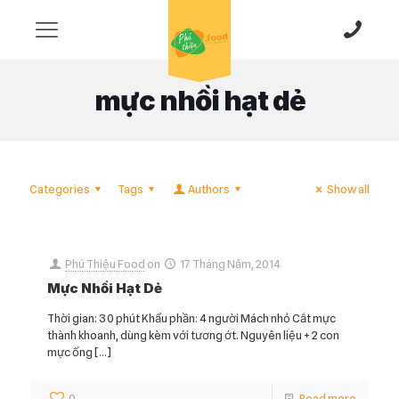
mực nhồi hạt dẻ
Categories
Tags
Authors
Show all
Phú Thiệu Food
on
17 Tháng Năm, 2014
Mực Nhồi Hạt Dẻ
Thời gian: 30 phút Khẩu phần: 4 người Mách nhỏ Cắt mực
thành khoanh, dùng kèm với tương ớt. Nguyên liệu + 2 con
mực ống
[…]
0
Read more