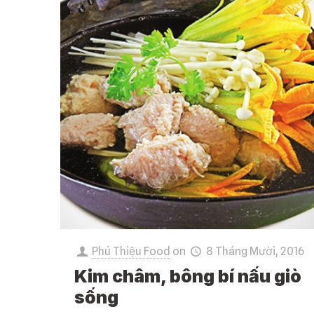
Phú Thiệu Food
on
8 Tháng Mười, 2016
Kim châm, bông bí nấu giò
sống