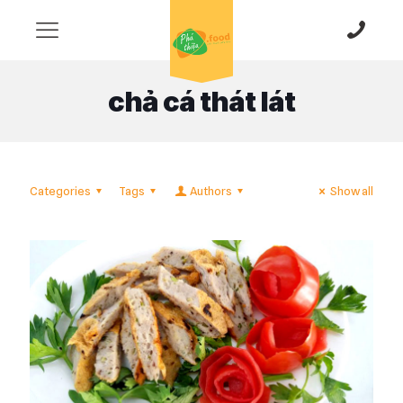
chả cá thát lát
Categories
Tags
Authors
Show all