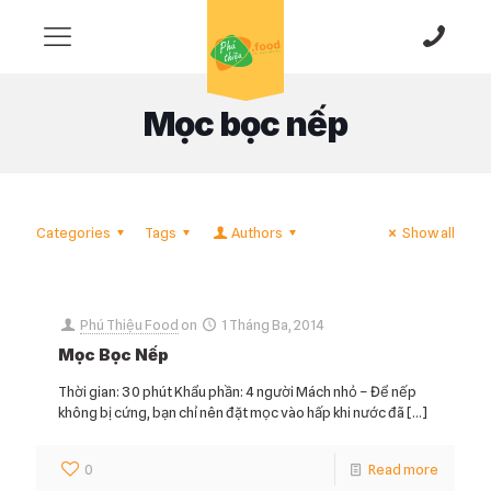
Mọc bọc nếp
Categories
Tags
Authors
Show all
Phú Thiệu Food
on
1 Tháng Ba, 2014
Mọc Bọc Nếp
Thời gian: 30 phút Khẩu phần: 4 người Mách nhỏ – Để nếp
không bị cứng, bạn chỉ nên đặt mọc vào hấp khi nước đã
[…]
0
Read more